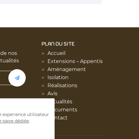
PLAN DU SITE
 de nos
Accueil
ctualités
Extensions – Appentis
Aménagement
Isolation
Réalisations
Avis
Actualités
Documents
e experience utilisateur
Contact
e page dédiée
.