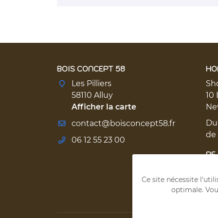
BOIS CONCEPT 58
HO
Les Pilliers
Sh
58110 Alluy
10 
Afficher la carte
Ne
Du
de
06 12 55 23 00
RE
Ce site nécessite l'uti
optimale. Vou