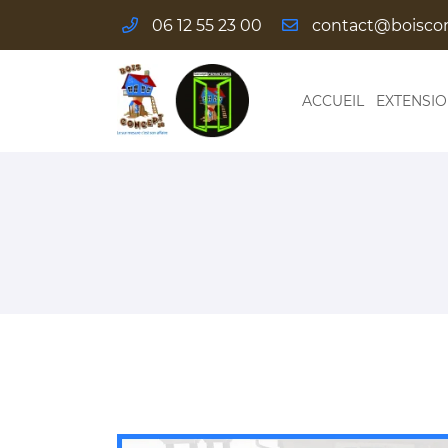
06 12 55 23 00
Les Pilliers
58110 Alluy
06 12 55 23 00
ACCUEIL
EXTENSI
Adresse email de réception
