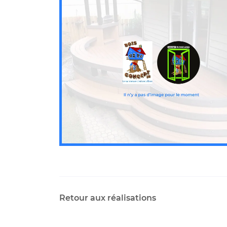
Code Captcha

Rafraîchir le captcha

En cochant cette case, vous consentez à recevoir nos propositions c
à l'adresse email indiqué ci-dessus. Vous pouvez vous désinscrire à 
en utilisant
le formulaire de désinscription
.
Inscription
Retour aux réalisations