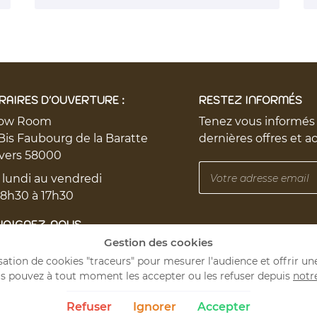
RAIRES D'OUVERTURE :
RESTEZ INFORMÉS
ow Room
Tenez vous informés
Bis Faubourg de la Baratte
dernières offres et a
vers 58000
 lundi au vendredi
 8h30 à 17h30
JOIGNEZ-NOUS
Gestion des cookies
lisation de cookies "traceurs" pour mesurer l'audience et offrir un
s pouvez à tout moment les accepter ou les refuser depuis
notr
Refuser
Ignorer
Accepter