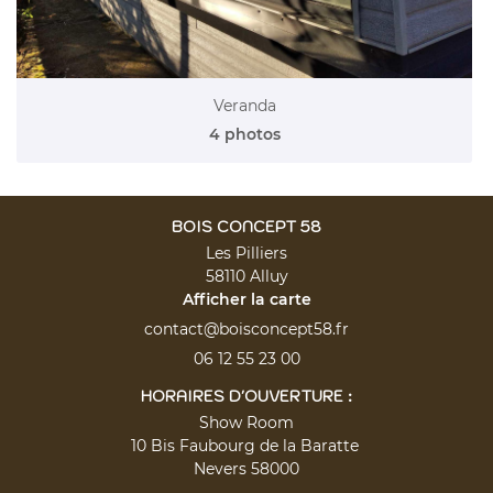
Réalisations
RESTEZ INFO
Avis
Inscription News
Actualités
Veranda
4 photos
Documents
Contact
REJOIGNEZ-NO
BOIS CONCEPT 58
Les Pilliers
58110 Alluy
Afficher la carte
06 12 55 23 00
HORAIRES D'OUVERTURE :
Show Room
10 Bis Faubourg de la Baratte
Nevers 58000